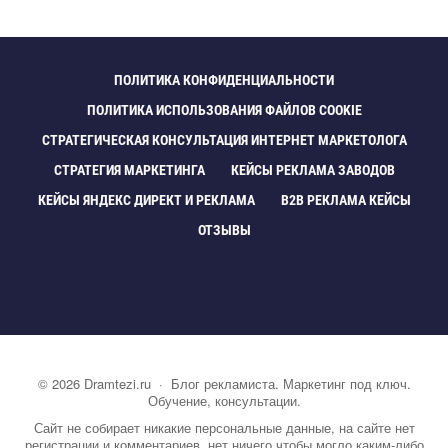
ПОЛИТИКА КОНФИДЕНЦИАЛЬНОСТИ
ПОЛИТИКА ИСПОЛЬЗОВАНИЯ ФАЙЛОВ COOKIE
СТРАТЕГИЧЕСКАЯ КОНСУЛЬТАЦИЯ ИНТЕРНЕТ МАРКЕТОЛОГА
СТРАТЕГИЯ МАРКЕТИНГА
КЕЙСЫ РЕКЛАМА ЗАВОДО
КЕЙСЫ ЯНДЕКС ДИРЕКТ И РЕКЛАМА
B2B РЕКЛАМА КЕЙСЫ
ОТЗЫВЫ
©
2026
Dramtezi.ru
·
Блог рекламиста. Маркетинг под ключ.
Обучение, консультации.
Сайт не собирает никакие персональные данные, на сайте нет
регистрации и комментариев, нет ничего чтобы могло каким-либо