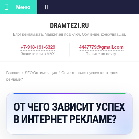
Меню
DRAMTEZI.RU
Блог рекламиста. Маркетинг под ключ. Обучение, консультации.
+7-918-191-6329
4447779@gmail.com
Звоните или в MAX
Пишите на почту.
Главная
/
SEO Оптимизация
/
От чего зависит успех в интернет
рекламе?
ОТ ЧЕГО ЗАВИСИТ УСПЕХ
ИНТЕРНЕТ РЕКЛАМЕ?