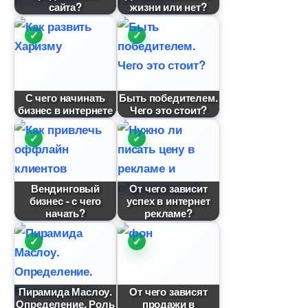
сайта?
жизни или нет?
С чего начинать
Быть победителем.
изнес в интернете
Чего это стоит?
ендинговый
От чего зависит
изнес - с чего
успех в интернет
начать?
рекламе?
Пирамида Маслоу.
От чего зависят
Определение. Роль
продажи