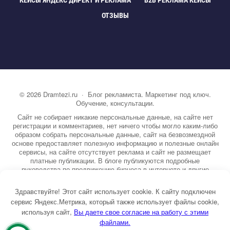
КЕЙСЫ ЯНДЕКС ДИРЕКТ И РЕКЛАМА
B2B РЕКЛАМА КЕЙСЫ
ОТЗЫВЫ
©
2026
Dramtezi.ru
·
Блог рекламиста. Маркетинг под ключ.
Обучение, консультации.
Сайт не собирает никакие персональные данные, на сайте нет
регистрации и комментариев, нет ничего чтобы могло каким-либо
образом собрать персональные данные, сайт на безвозмездной
основе предоставляет полезную информацию и полезные онлайн
сервисы, на сайте отсутствует реклама и сайт не размещает
платные публикации. В блоге публикуются подробные
руководства по продвижению бизнеса в интернете и другие
полезные статьи. Вы можете узнать бесплатно экспертную
информацию о маркетинге, рекламе, копирайтинге и другие темы.
Здравствуйте! Этот сайт использует cookie. К сайту подключен
На сайте опубликовано более 3000 статей.
сервис Яндекс.Метрика, который также использует файлы cookie,
используя сайт,
ы даете свое согласие на работу с этими
Тема от GoodwinPress.ru
файлами.