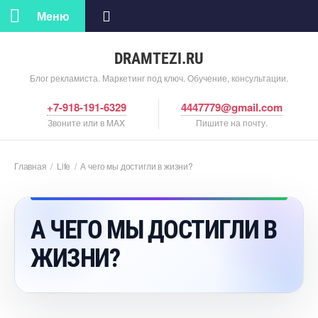
Меню
DRAMTEZI.RU
Блог рекламиста. Маркетинг под ключ. Обучение, консультации.
+7-918-191-6329
4447779@gmail.com
Звоните или в MAX
Пишите на почту.
Главная
/
Life
/
А чего мы достигли в жизни?
А ЧЕГО МЫ ДОСТИГЛИ
ЖИЗНИ?