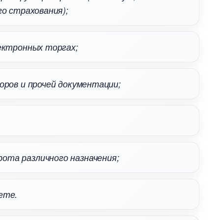
о страхования);
лектронных торгах;
воров и прочей документации;
та различного назначения;
ете.