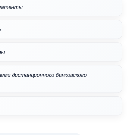
 патенты
ю
мы
еме дистанционного банковского