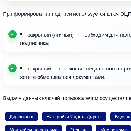
При формировании подписи используется ключ ЭЦП
закрытый (личный) — необходим для нало
подписчика;
открытый — с помощи специального серти
хотите обмениваться документами.
ыдачу данных ключей пользователям осуществляет
Директоло
Настройка Яндекс Директ
едение
Мои кейсы по рекламе
Отзывы
Мое резюме