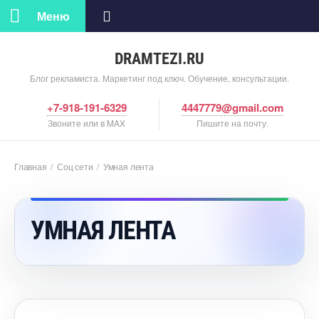
Меню
DRAMTEZI.RU
Блог рекламиста. Маркетинг под ключ. Обучение, консультации.
+7-918-191-6329
4447779@gmail.com
Звоните или в MAX
Пишите на почту.
Главная
/
Соц сети
/
Умная лента
УМНАЯ ЛЕНТА