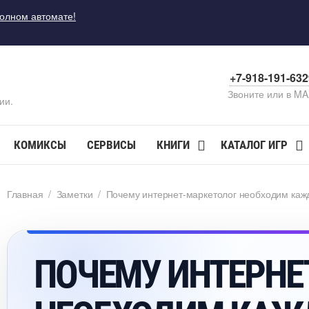
полном автомате!
+7-918-191-63
Звоните или в M
ии.
КОМИКСЫ
СЕРВИСЫ
КНИГИ
КАТАЛОГ ИГР
Главная
/
Заметки
/
Почему интернет-маркетолог необходим кажд
ПОЧЕМУ ИНТЕРНЕ