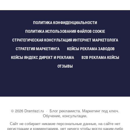
ПОЛИТИКА КОНФИДЕНЦИАЛЬНОСТИ
ПОЛИТИКА ИСПОЛЬЗОВАНИЯ ФАЙЛОВ COOKIE
СТРАТЕГИЧЕСКАЯ КОНСУЛЬТАЦИЯ ИНТЕРНЕТ МАРКЕТОЛОГА
СТРАТЕГИЯ МАРКЕТИНГА
КЕЙСЫ РЕКЛАМА ЗАВОДО
КЕЙСЫ ЯНДЕКС ДИРЕКТ И РЕКЛАМА
B2B РЕКЛАМА КЕЙСЫ
ОТЗЫВЫ
©
2026
Dramtezi.ru
·
Блог рекламиста. Маркетинг под ключ.
Обучение, консультации.
Сайт не собирает никакие персональные данные, на сайте нет
регистрации и комментариев, нет ничего чтобы могло каким-либо