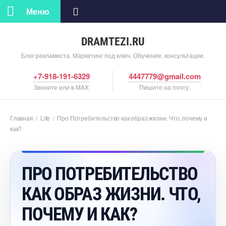
Меню
DRAMTEZI.RU
Блог рекламиста. Маркетинг под ключ. Обучение, консультации.
+7-918-191-6329
4447779@gmail.com
Звоните или в MAX
Пишите на почту.
Главная
/
Life
/
Про Потребительство как образ жизни. Что, почему и
как?
ПРО ПОТРЕБИТЕЛЬСТВО
КАК ОБРАЗ ЖИЗНИ. ЧТО,
ПОЧЕМУ И КАК?