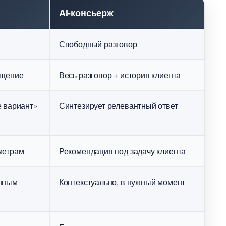
AI-консьерж
Свободный разговор
бщение
есь разговор + история клиента
е вариант»
Синтезирует релевантный ответ
метрам
Рекомендация под задачу клиента
анным
Контекстуально, в нужный момент