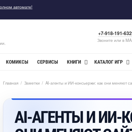
полном автомате!
+7-918-191-63
Звоните или в M
ии.
КОМИКСЫ
СЕРВИСЫ
КНИГИ
КАТАЛОГ ИГР
Главная
/
Заметки
/
AI-агенты и ИИ-консьержи: как они меняют с
AI-АГЕНТЫ И ИИ-