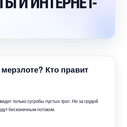
Ы И ИНТЕРНЕТ-
 мерзлоте? Кто правит
идит только сугробы пустых трат. Но за грудой
идут бесконечным потоком.