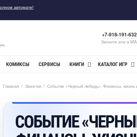
полном автомате!
+7-918-191-63
Звоните или в M
ии.
КОМИКСЫ
СЕРВИСЫ
КНИГИ
КАТАЛОГ ИГР
Главная
/
Заметки
/
Событие «Черный лебедь». Финансы, жизнь и
СОБЫТИЕ «ЧЕРНЫЙ