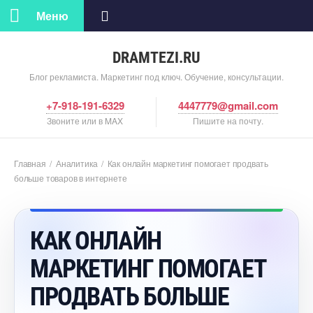
Меню
DRAMTEZI.RU
Блог рекламиста. Маркетинг под ключ. Обучение, консультации.
+7-918-191-6329
4447779@gmail.com
Звоните или в MAX
Пишите на почту.
Главная
/
Аналитика
/
Как онлайн маркетинг помогает продвать
ольше товаров в интернете
КАК ОНЛАЙН
МАРКЕТИНГ ПОМОГАЕТ
ПРОДВАТЬ БОЛЬШЕ