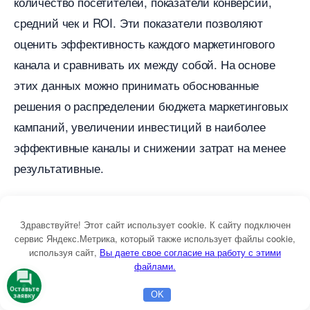
количество посетителей, показатели конверсии,
средний чек и ROI. Эти показатели позволяют
оценить эффективность каждого маркетингового
канала и сравнивать их между собой. На основе
этих данных можно принимать обоснованные
решения о распределении бюджета маркетинговых
кампаний, увеличении инвестиций в наиболее
эффективные каналы и снижении затрат на менее
результативные.
Одним из способов визуализации данных
аналитики являются таблицы. Таблицы позволяют
Здравствуйте! Этот сайт использует cookie. К сайту подключен
сервис Яндекс.Метрика, который также использует файлы cookie,
сравнивать различные показатели и делать выводы
используя сайт,
ы даете свое согласие на работу с этими
об их взаимосвязи. Также таблицы удобны для
файлами.
отслеживания изменений в показателях на
Оставьте
OK
заявку
Главная
Бесплатная консультация
Настройка Директа
протяжении определенного периода времени.