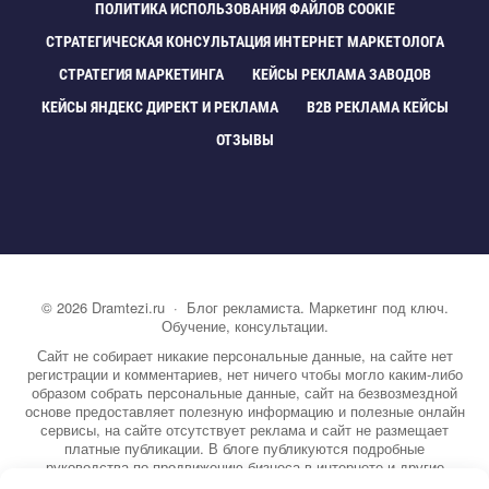
ПОЛИТИКА ИСПОЛЬЗОВАНИЯ ФАЙЛОВ COOKIE
СТРАТЕГИЧЕСКАЯ КОНСУЛЬТАЦИЯ ИНТЕРНЕТ МАРКЕТОЛОГА
СТРАТЕГИЯ МАРКЕТИНГА
КЕЙСЫ РЕКЛАМА ЗАВОДО
КЕЙСЫ ЯНДЕКС ДИРЕКТ И РЕКЛАМА
B2B РЕКЛАМА КЕЙСЫ
ОТЗЫВЫ
©
2026
Dramtezi.ru
·
Блог рекламиста. Маркетинг под ключ.
Обучение, консультации.
Сайт не собирает никакие персональные данные, на сайте нет
регистрации и комментариев, нет ничего чтобы могло каким-либо
образом собрать персональные данные, сайт на безвозмездной
основе предоставляет полезную информацию и полезные онлайн
сервисы, на сайте отсутствует реклама и сайт не размещает
платные публикации. В блоге публикуются подробные
руководства по продвижению бизнеса в интернете и другие
полезные статьи. Вы можете узнать бесплатно экспертную