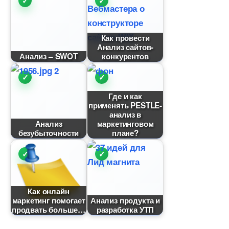
Как провести
Анализ сайтов-
Анализ – SWOT
конкуренто
Где и как
применять PESTLE-
анализ
Анализ
маркетинговом
езубыточности
плане?
Как онлайн
маркетинг помогает
Анализ продукта и
продвать больше
разработка УТП