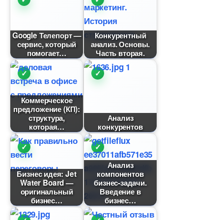
Google Телепорт —
Конкурентный
сервис, который
анализ. Основы.
помогает
Часть вторая.
Коммерческое
предложение (КП):
структура,
Анализ
которая
конкуренто
Анализ
Бизнес идея: Jet
компоненто
Water Board —
изнес-задачи.
оригинальный
едение
изнес
изнес