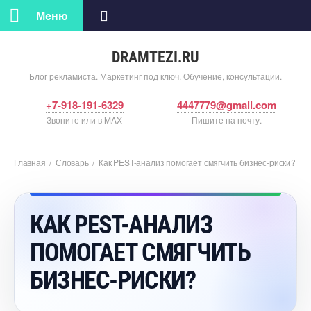
Меню
DRAMTEZI.RU
Блог рекламиста. Маркетинг под ключ. Обучение, консультации.
+7-918-191-6329
4447779@gmail.com
Звоните или в MAX
Пишите на почту.
Главная
/
Словарь
/
Как PEST-анализ помогает смягчить бизнес-риски?
КАК PEST-АНАЛИЗ
ПОМОГАЕТ СМЯГЧИТЬ
БИЗНЕС-РИСКИ?