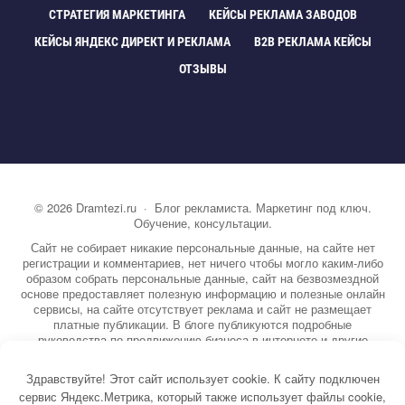
СТРАТЕГИЯ МАРКЕТИНГА
КЕЙСЫ РЕКЛАМА ЗАВОДО
КЕЙСЫ ЯНДЕКС ДИРЕКТ И РЕКЛАМА
B2B РЕКЛАМА КЕЙСЫ
ОТЗЫВЫ
©
2026
Dramtezi.ru
·
Блог рекламиста. Маркетинг под ключ.
Обучение, консультации.
Сайт не собирает никакие персональные данные, на сайте нет
регистрации и комментариев, нет ничего чтобы могло каким-либо
образом собрать персональные данные, сайт на безвозмездной
основе предоставляет полезную информацию и полезные онлайн
сервисы, на сайте отсутствует реклама и сайт не размещает
платные публикации. В блоге публикуются подробные
руководства по продвижению бизнеса в интернете и другие
полезные статьи. Вы можете узнать бесплатно экспертную
информацию о маркетинге, рекламе, копирайтинге и другие темы.
Здравствуйте! Этот сайт использует cookie. К сайту подключен
На сайте опубликовано более 3000 статей.
сервис Яндекс.Метрика, который также использует файлы cookie,