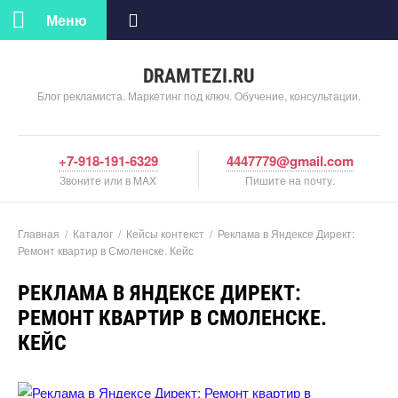
Меню
DRAMTEZI.RU
Блог рекламиста. Маркетинг под ключ. Обучение, консультации.
+7-918-191-6329
4447779@gmail.com
Звоните или в MAX
Пишите на почту.
Главная
/
Катало
/
Кейсы контекст
/
Реклама в Яндексе Директ:
Ремонт квартир в Смоленске. Кейс
РЕКЛАМА В ЯНДЕКСЕ ДИРЕКТ:
РЕМОНТ КВАРТИР В СМОЛЕНСКЕ.
КЕЙС