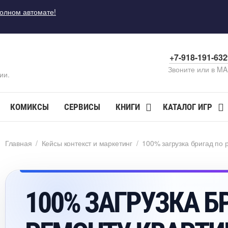
полном автомате!
+7-918-191-63
Звоните или в M
ии.
КОМИКСЫ
СЕРВИСЫ
КНИГИ
КАТАЛОГ ИГР
Главная
/
Кейсы контекст и маркетин
/
100% загрузка бригад по 
100% ЗАГРУЗКА Б