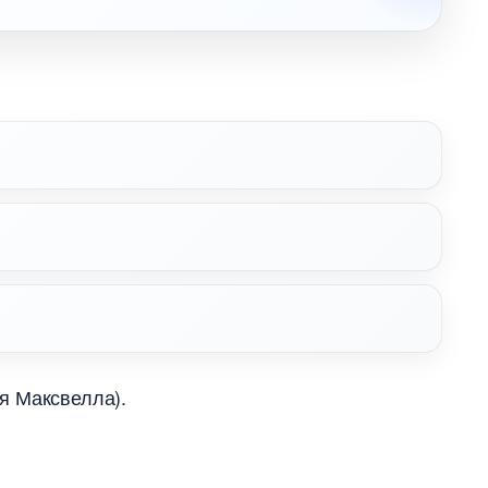
я Максвелла
).