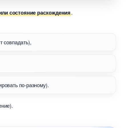
.
или состояние расхождения
 совпадать),
ровать по-разному).
ние).