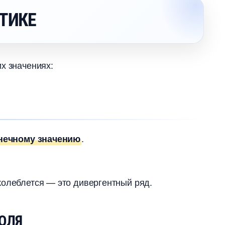
АТИКЕ
х значениях:
.
онечному значению
колеблется — это дивергентный ряд.
ПОЛЯ