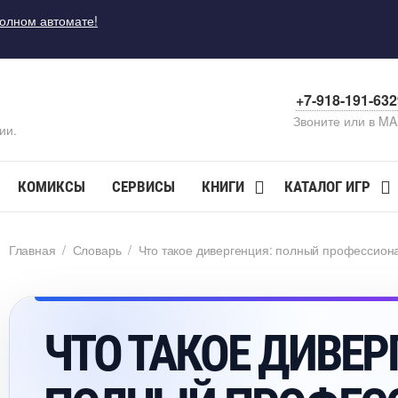
полном автомате!
+7-918-191-63
Звоните или в M
ии.
КОМИКСЫ
СЕРВИСЫ
КНИГИ
КАТАЛОГ ИГР
Главная
/
Словарь
/
Что такое дивергенция: полный профессион
ЧТО ТАКОЕ ДИВЕР