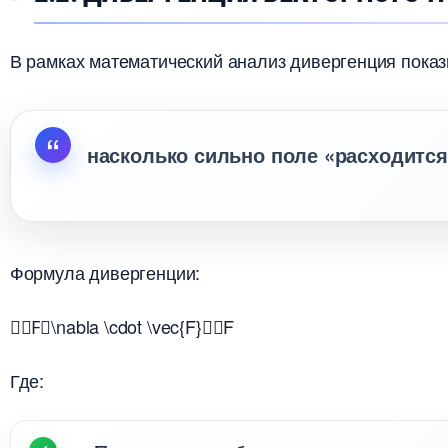
рамках
математический анализ
дивергенция показ
насколько сильно поле «расходится
Формула дивергенции:
∇⋅F⃗\nabla \cdot \vec{F}
∇
⋅
F
Где: