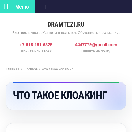
Меню
DRAMTEZI.RU
Блог рекламиста. Маркетинг под ключ. Обучение, консультации.
+7-918-191-6329
4447779@gmail.com
Звоните или в MAX
Пишите на почту.
Главная
/
Словарь
/
Что такое клоакин
ЧТО ТАКОЕ КЛОАКИНГ