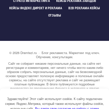
СТРАТЕГИЯ МАРКЕТИНГА
КЕЙСЫ РЕКЛАМА ЗАВОДО
КЕЙСЫ ЯНДЕКС ДИРЕКТ И РЕКЛАМА
B2B РЕКЛАМА КЕЙСЫ
ОТЗЫВЫ
©
2026
Dramtezi.ru
·
Блог рекламиста. Маркетинг под ключ.
Обучение, консультации.
Сайт не собирает никакие персональные данные, на сайте нет
регистрации и комментариев, нет ничего чтобы могло каким-либо
образом собрать персональные данные, сайт на безвозмездной
основе предоставляет полезную информацию и полезные онлайн
сервисы, на сайте отсутствует реклама и сайт не размещает
платные публикации. В блоге публикуются подробные
руководства по продвижению бизнеса в интернете и другие
полезные статьи. Вы можете узнать бесплатно экспертную
информацию о маркетинге, рекламе, копирайтинге и другие темы.
Здравствуйте! Этот сайт использует cookie. К сайту подключен
На сайте опубликовано более 3000 статей.
сервис Яндекс.Метрика, который также использует файлы cookie,
используя сайт,
ы даете свое согласие на работу с этими