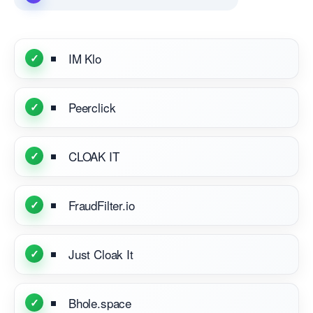
IM Klo
Peerclick
CLOAK IT
FraudFilter.io
Just Cloak It
Bhole.space