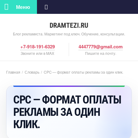
Меню
DRAMTEZI.RU
Блог рекламиста. Маркетинг под ключ. Обучение, консультации.
+7-918-191-6329
4447779@gmail.com
Звоните или в MAX
Пишите на почту.
Главная
/
Словарь
/
CPC — формат оплаты рекламы за один клик.
CPC — ФОРМАТ ОПЛАТЫ
РЕКЛАМЫ ЗА ОДИН
КЛИК.