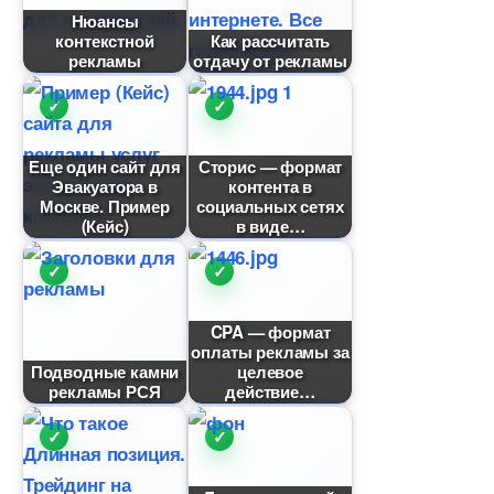
Нюансы
контекстной
Как рассчитать
рекламы
отдачу от рекламы
Еще один сайт для
Сторис — формат
Эвакуатора
контента
Москве. Пример
социальных сетях
(Кейс)
иде
CPA — формат
оплаты рекламы за
Подводные камни
целевое
рекламы РСЯ
действие