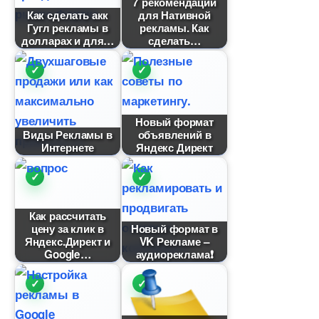
7 рекомендаций
Как сделать акк
для Нативной
Гугл рекламы
рекламы. Как
долларах и для
сделать
Новый формат
иды Рекламы
объявлений
Интернете
Яндекс Директ
Как рассчитать
цену за клик
Новый формат
Яндекс.Директ и
VK Рекламе –
Google
аудиореклама❗️