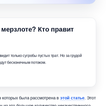
 мерзлоте? Кто правит
идит только сугробы пустых трат. Но за грудой
идут бесконечным потоком.
 из которых была рассмотрена
. Этот
этой статье
 из это большое количество некачественного