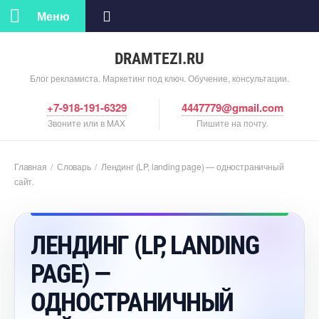
Меню
DRAMTEZI.RU
Блог рекламиста. Маркетинг под ключ. Обучение, консультации.
+7-918-191-6329
4447779@gmail.com
Звоните или в MAX
Пишите на почту.
Главная
/
Словарь
/
Лендинг (LP, landing page) — одностраничный
сайт.
ЛЕНДИНГ (LP, LANDING
PAGE) —
ОДНОСТРАНИЧНЫЙ