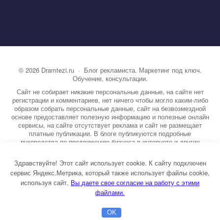
©
2026
Dramtezi.ru
·
Блог рекламиста. Маркетинг под ключ.
Обучение, консультации.
Сайт не собирает никакие персональные данные, на сайте нет
регистрации и комментариев, нет ничего чтобы могло каким-либо
образом собрать персональные данные, сайт на безвозмездной
основе предоставляет полезную информацию и полезные онлайн
сервисы, на сайте отсутствует реклама и сайт не размещает
платные публикации. В блоге публикуются подробные
руководства по продвижению бизнеса в интернете и другие
полезные статьи. Вы можете узнать бесплатно экспертную
информацию о маркетинге, рекламе, копирайтинге и другие темы.
Здравствуйте! Этот сайт использует cookie. К сайту подключен
На сайте опубликовано более 3000 статей.
сервис Яндекс.Метрика, который также использует файлы cookie,
используя сайт,
ы даете свое согласие на работу с этими
Тема от GoodwinPress.ru
файлами.
OK
Главная
Бесплатная консультация
Настройка Директа