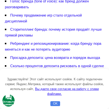
Голос бренда (tone of voice): как бренд должен
разговаривать
Почему продвижение игр стало отдельной
дисциплиной
Сторителлинг бренда: почему история продаёт лучше
прямой рекламы
Ребрендинг и репозиционирование: когда бренду пора
меняться и как не потерять аудиторию
Просадка депозита: цена возврата и порядок выхода
Сколько процентов депозита рисковать в одной сделке
Локальное продвижение бренда: Яндекс Карты, Авито
Здравствуйте! Этот сайт использует cookie. К сайту подключен
и геотаргетин
сервис Яндекс.Метрика, который также использует файлы cookie,
Коммуникационная матрица бренда: как выбрать
используя сайт,
ы даете свое согласие на работу с этими
каналы продвижения под цель, а не по привычке
файлами.
Как написать продающий текст: чтобы читатель дошёл
Оставьте
OK
заявку
Главная
Бесплатная консультация
Настройка Директа
от заголовка до заявки