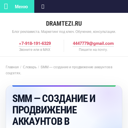
Меню
DRAMTEZI.RU
Блог рекламиста. Маркетинг под ключ. Обучение, консультации.
+7-918-191-6329
4447779@gmail.com
Звоните или в MAX
Пишите на почту.
Главная
/
Словарь
/
SMM — создание и продвижение аккаунто
соцсетях.
SMM — СОЗДАНИЕ И
ПРОДВИЖЕНИЕ
АККАУНТО