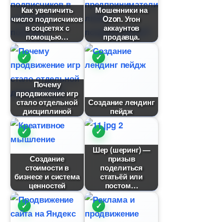
Как увеличить
Мошенники на
число подписчико
Ozon. Угон
соцсетях с
аккаунто
помощью
продавца.
Почему
продвижение игр
стало отдельной
Создание лендин
дисциплиной
пейдж
Шер (шеринг) —
Создание
призы
стоимости
поделиться
изнесе и система
статьёй или
ценностей
постом