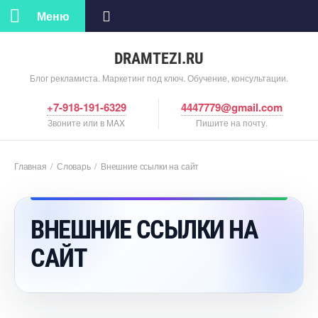
Меню
DRAMTEZI.RU
Блог рекламиста. Маркетинг под ключ. Обучение, консультации.
+7-918-191-6329
4447779@gmail.com
Звоните или в MAX
Пишите на почту.
Главная
/
Словарь
/
нешние ссылки на сайт
НЕШНИЕ ССЫЛКИ НА
САЙТ