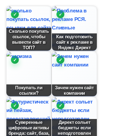
Сколько покупать
ссылок, чтобы
Как подготовить
ывести сайт
сайт к рекламе
ТОП?
Яндекс Директ
Покупать ли
Зачем нужен сайт
ссылки?
компании
Суверенные
Директ сольет
цифровые активы
юджеты если
ренда: сайт, база,
неподготовлен