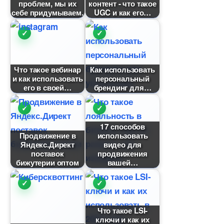
проблем, мы их
контент - что такое
себе придумываем.
UGC и как его
Что такое вебинар
Как использовать
и как использовать
персональный
его в своей
рендинг для
17 способо
Продвижение
использовать
Яндекс.Директ
идео для
поставок
продвижения
ижутерии оптом
ашей
Что такое LSI-
ключи и как их