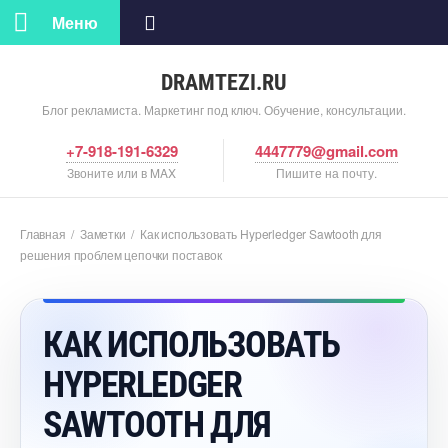
Меню
DRAMTEZI.RU
Блог рекламиста. Маркетинг под ключ. Обучение, консультации.
+7-918-191-6329
4447779@gmail.com
Звоните или в MAX
Пишите на почту.
Главная
/
Заметки
/
Как использовать Hyperledger Sawtooth для
решения проблем цепочки поставок
КАК ИСПОЛЬЗОВАТЬ
HYPERLEDGER
SAWTOOTH ДЛЯ