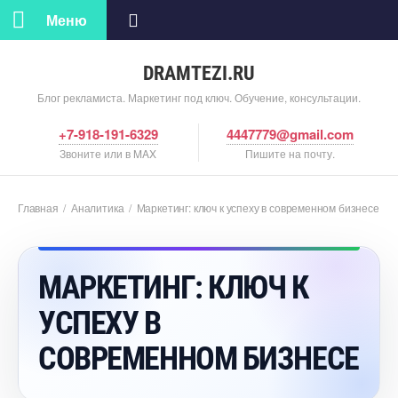
Меню
DRAMTEZI.RU
Блог рекламиста. Маркетинг под ключ. Обучение, консультации.
+7-918-191-6329
4447779@gmail.com
Звоните или в MAX
Пишите на почту.
Главная
/
Аналитика
/
Маркетинг: ключ к успеху в современном бизнесе
МАРКЕТИНГ: КЛЮЧ К
УСПЕХУ
СОВРЕМЕННОМ БИЗНЕСЕ