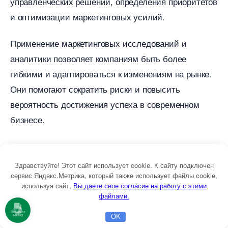
управленческих решений, определения приоритето
и оптимизации маркетинговых усилий.
Применение маркетинговых исследований и
аналитики позволяет компаниям быть более
ибкими и адаптироваться к изменениям на рынке.
Они помогают сократить риски и повысить
ероятность достижения успеха в современном
изнесе.
РОЛЬ МАРКЕТИНГОВОГО ОТДЕЛА
Здравствуйте! Этот сайт использует cookie. К сайту подключен
сервис Яндекс.Метрика, который также использует файлы cookie,
ОРГАНИЗАЦИИ
используя сайт,
ы даете свое согласие на работу с этими
файлами.
Оставьте
OK
заявку
Роль маркетингового отдела в организации является
Главная
Бесплатная консультация
Настройка Директа