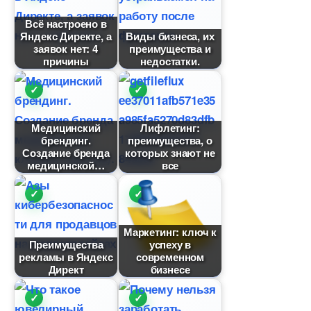
сё настроено
Яндекс Директе, а
иды бизнеса, их
заявок нет: 4
преимущества и
причины
недостатки.
Медицинский
Лифлетинг:
рендинг.
преимущества, о
Создание бренда
которых знают не
медицинской
се
Маркетинг: ключ к
Преимущества
успеху
рекламы в Яндекс
современном
Директ
изнесе