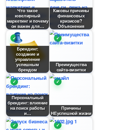
Что такое
Каковы причины
ювелирный
финансовых
маркетинг и почему
кризисов?
он важен для
Объяснения
Брендинг:
создание и
управление
успешным
Преимущества
рендом
сайта-визитки
Персональный
рендинг: влияние
на поиск работы
Причины
и
НЕуспешной жизни