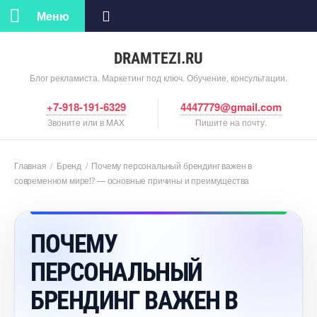
Меню
DRAMTEZI.RU
Блог рекламиста. Маркетинг под ключ. Обучение, консультации.
+7-918-191-6329
4447779@gmail.com
Звоните или в MAX
Пишите на почту.
Главная
/
Бренд
/
Почему персональный брендинг важен
современном мире⁉️ — основные причины и преимущества
ПОЧЕМУ
ПЕРСОНАЛЬНЫЙ
БРЕНДИНГ ВАЖЕН