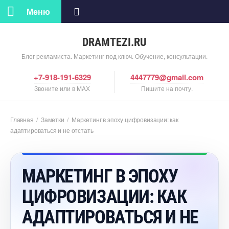
Меню
DRAMTEZI.RU
Блог рекламиста. Маркетинг под ключ. Обучение, консультации.
+7-918-191-6329
4447779@gmail.com
Звоните или в MAX
Пишите на почту.
Главная
/
Заметки
/
Маркетинг в эпоху цифровизации: как
адаптироваться и не отстать
МАРКЕТИНГ В ЭПОХУ
ЦИФРОВИЗАЦИИ: КАК
АДАПТИРОВАТЬСЯ И НЕ