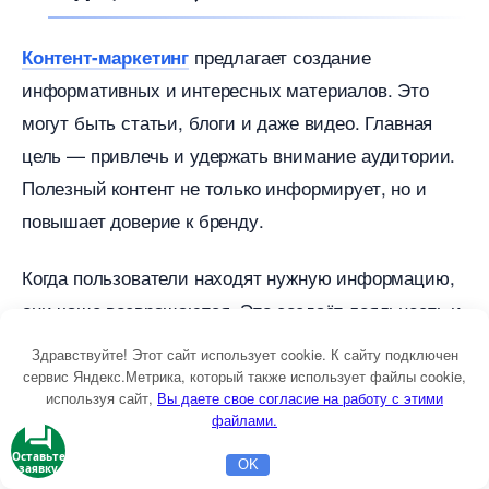
предлагает создание
Контент-маркетин
информативных и интересных материалов. Это
могут быть статьи, блоги и даже видео. Главная
цель — привлечь и удержать внимание аудитории.
Полезный контент не только информирует, но и
повышает доверие к бренду.
Когда пользователи находят нужную информацию,
они чаще возвращаются. Это создаёт лояльность и
способствует росту продаж. Ключевыми аспектами
Здравствуйте! Этот сайт использует cookie. К сайту подключен
тут являются регулярность и качество. Хороший
сервис Яндекс.Метрика, который также использует файлы cookie,
используя сайт,
ы даете свое согласие на работу с этими
контент должен решать проблемы, с которыми
файлами.
сталкиваются аудитории.
Оставьте
OK
заявку
Главная
Бесплатная консультация
Настройка Директа