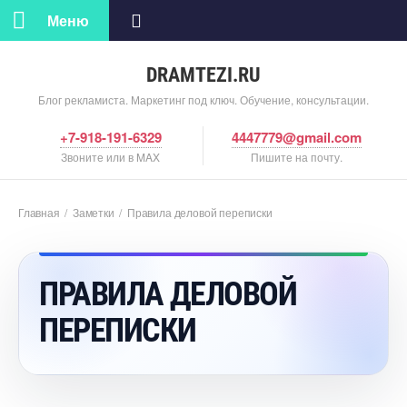
Меню
DRAMTEZI.RU
Блог рекламиста. Маркетинг под ключ. Обучение, консультации.
+7-918-191-6329
4447779@gmail.com
Звоните или в MAX
Пишите на почту.
Главная
/
Заметки
/
Правила деловой переписки
ПРАВИЛА ДЕЛОВОЙ
ПЕРЕПИСКИ