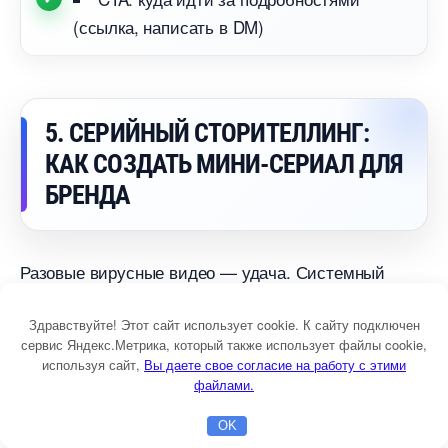
(ссылка, написать в DM)
5. СЕРИЙНЫЙ СТОРИТЕЛЛИНГ:
КАК СОЗДАТЬ МИНИ-СЕРИАЛ ДЛЯ
БРЕНДА
Разовые вирусные видео — удача. Системный
органический охват — результат серийного
Здравствуйте! Этот сайт использует cookie. К сайту подключен
контента. Сериал удерживает аудиторию и создаёт
сервис Яндекс.Метрика, который также использует файлы cookie,
привычку возвращаться к вашему контенту
используя сайт,
ы даете свое согласие на работу с этими
файлами.
регулярно.
OK
Главная
Бесплатная консультация
Настройка Директа