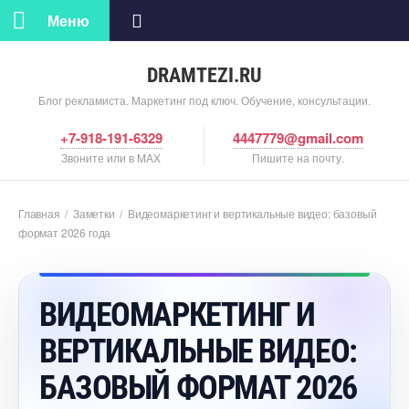
Меню
DRAMTEZI.RU
Блог рекламиста. Маркетинг под ключ. Обучение, консультации.
+7-918-191-6329
4447779@gmail.com
Звоните или в MAX
Пишите на почту.
Главная
/
Заметки
/
идеомаркетинг и вертикальные видео: базовый
формат 2026 года
ИДЕОМАРКЕТИНГ И
ЕРТИКАЛЬНЫЕ ВИДЕО:
БАЗОВЫЙ ФОРМАТ 2026