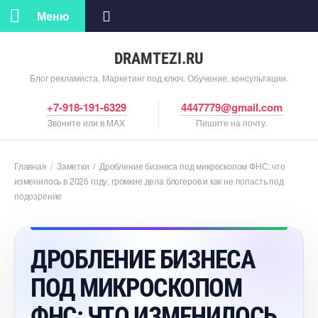
Меню
DRAMTEZI.RU
Блог рекламиста. Маркетинг под ключ. Обучение, консультации.
+7-918-191-6329
4447779@gmail.com
Звоните или в MAX
Пишите на почту.
Главная
/
Заметки
/
Дробление бизнеса под микроскопом ФНС: что
изменилось в 2026 году, громкие дела блогеров и как не попасть под
подозрение
ДРОБЛЕНИЕ БИЗНЕСА
ПОД МИКРОСКОПОМ
ФНС: ЧТО ИЗМЕНИЛОСЬ