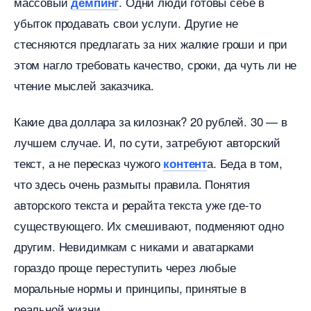
массовый
. Одни люди готовы себе
демпин
убыток продавать свои услуги. Другие не
стесняются предлагать за них жалкие гроши и при
этом нагло требовать качество, сроки, да чуть ли не
чтение мыслей заказчика.
Какие два доллара за килознак? 20 рублей. 30 —
лучшем случае. И, по сути, затребуют авторский
текст, а не пересказ чужого
а. Беда в том,
контент
что здесь очень размыты правила. Понятия
авторского текста и рерайта текста уже где-то
существующего. Их смешивают, подменяют одно
другим. Невидимкам с никами и аватарками
ораздо проще переступить через любые
моральные нормы и принципы, принятые
реальной жизни.