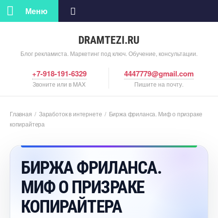
Меню
DRAMTEZI.RU
Блог рекламиста. Маркетинг под ключ. Обучение, консультации.
+7-918-191-6329
4447779@gmail.com
Звоните или в MAX
Пишите на почту.
Главная
/
Заработок в интернете
/
Биржа фриланса. Миф о призраке
копирайтера
БИРЖА ФРИЛАНСА.
МИФ О ПРИЗРАКЕ
КОПИРАЙТЕРА