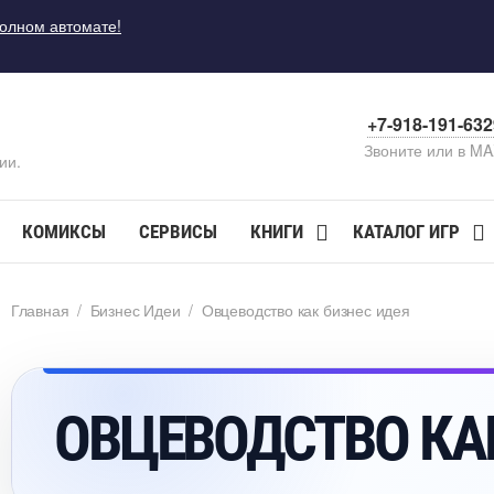
полном автомате!
+7-918-191-63
Звоните или в M
ии.
КОМИКСЫ
СЕРВИСЫ
КНИГИ
КАТАЛОГ ИГР
Главная
/
Бизнес Идеи
/
Овцеводство как бизнес идея
ОВЦЕВОДСТВО КА