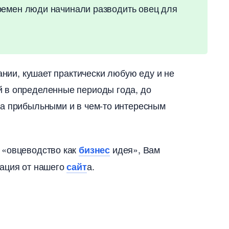
ремен люди начинали разводить овец для
ании, кушает практически любую еду и не
 в определенные периоды года, до
ма прибыльными и в чем-то интересным
 «овцеводство как
идея», Вам
изнес
дация от нашего
а.
сайт