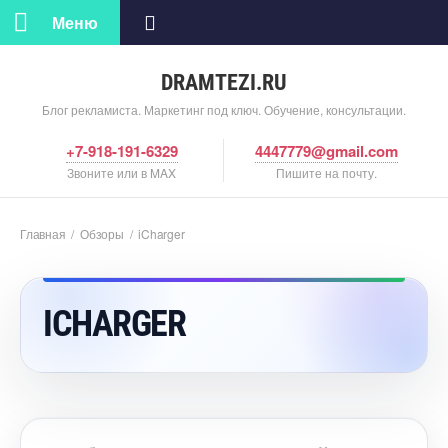
Меню
DRAMTEZI.RU
Блог рекламиста. Маркетинг под ключ. Обучение, консультации.
+7-918-191-6329
4447779@gmail.com
Звоните или в MAX
Пишите на почту.
Главная
/
Обзоры
/
iCharger
ICHARGER