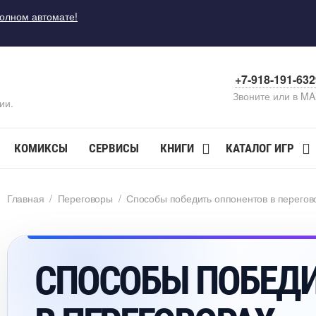
полном автомате!
+7-918-191-63
Звоните или в M
ии.
КОМИКСЫ
СЕРВИСЫ
КНИГИ
КАТАЛОГ ИГР
Главная
/
Переговоры
/
Способы победить оппонентов в перегов
СПОСОБЫ ПОБЕД