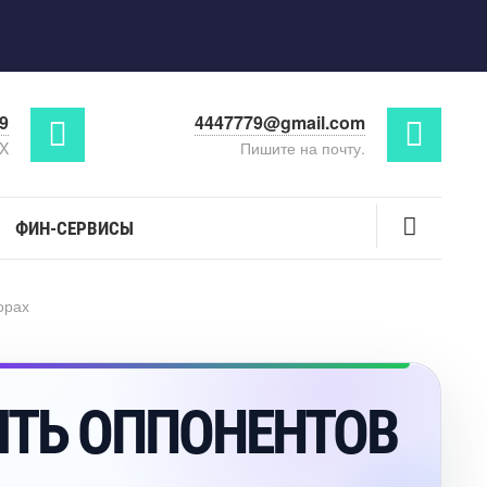
29
4447779@gmail.com
AX
Пишите на почту.
ФИН-СЕРВИСЫ
орах
ИТЬ ОППОНЕНТО