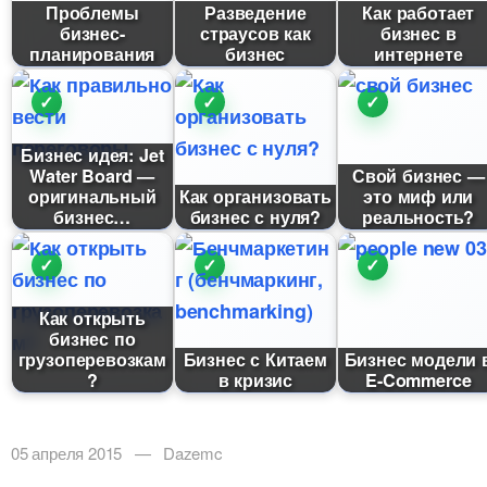
Проблемы
Разведение
Как работает
изнес-
страусов как
изнес
планирования
изнес
интернете
Бизнес идея: Jet
Water Board —
Свой бизнес —
оригинальный
Как организовать
это миф или
изнес
изнес с нуля?
реальность?
Как открыть
изнес по
рузоперевозкам
Бизнес с Китаем
Бизнес модел
?
кризис
E-Commerce
05 апреля 2015 — Dazemc