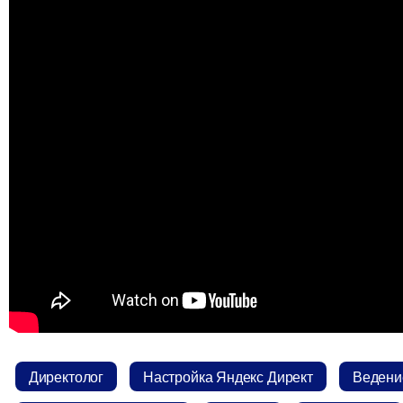
Директоло
Настройка Яндекс Директ
едение