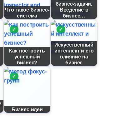
изнес-задачи.
Что такое бизнес-
едение
система
изнес
Искусственный
Как построить
интеллект и его
успешный
лияние на
изнес?
изнес
и
Бизнес идеи