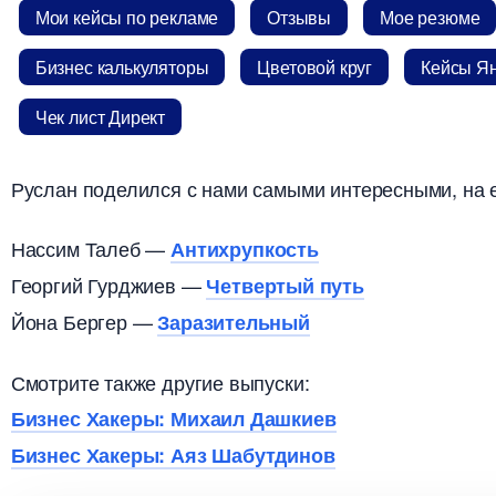
Мои кейсы по рекламе
Отзывы
Мое резюме
Бизнес калькуляторы
Цветовой кру
Кейсы Ян
Чек лист Директ
Руслан поделился с нами самыми интересными, на е
Нассим Талеб —
Антихрупкость
Георгий Гурджиев —
Четвертый путь
Йона Бергер —
Заразительный
Смотрите также другие выпуски:
Бизнес Хакеры: Михаил Дашкие
Бизнес Хакеры: Аяз Шабутдино