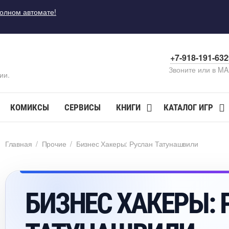
полном автомате!
+7-918-191-63
Звоните или в M
ии.
КОМИКСЫ
СЕРВИСЫ
КНИГИ
КАТАЛОГ ИГР
Главная
/
Прочие
/
Бизнес Хакеры: Руслан Татунашвили
БИЗНЕС ХАКЕРЫ: 