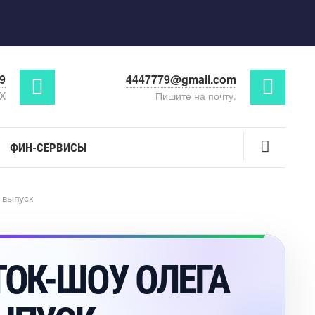
29
4447779@gmail.com
AX
Пишите на почту.
ФИН-СЕРВИСЫ
 выпуск
ТОК-ШОУ ОЛЕГА