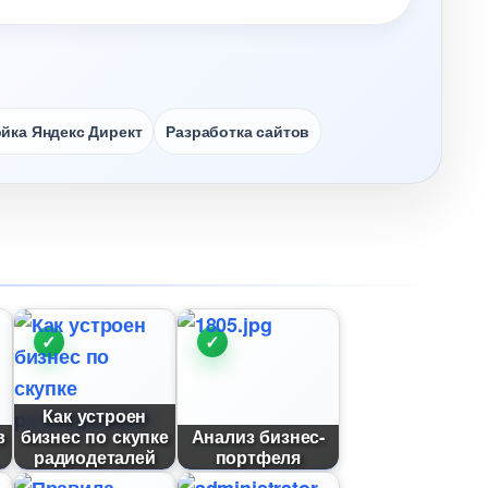
йка Яндекс Директ
Разработка сайто
Как устроен
и
изнес по скупке
Анализ бизнес-
радиодеталей
портфеля