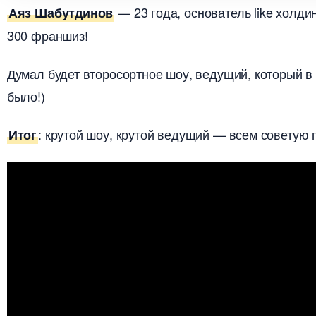
— 23 года, основатель like холди
Аяз Шабутдино
300 франшиз!
Думал будет второсортное шоу, ведущий, который в 
ыло!)
: крутой шоу, крутой ведущий — всем советую 
Ито