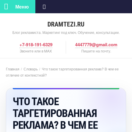
Меню
DRAMTEZI.RU
Блог рекламиста. Маркетинг под ключ. Обучение, консультации.
+7-918-191-6329
4447779@gmail.com
Звоните или в MAX
Пишите на почту.
Главная
/
Словарь
/
Что такое таргетированная реклама? В чем ее
отличие от контекстной?
ЧТО ТАКОЕ
ТАРГЕТИРОВАННАЯ
РЕКЛАМА? В ЧЕМ ЕЕ