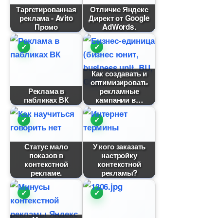
Таргетированная
Отличие Яндекс
реклама - Avito
Директ от Google
Промо
AdWords.
Как создавать и
оптимизировать
Реклама
рекламные
пабликах ВК
кампании
Статус мало
У кого заказать
показо
настройку
контекстной
контекстной
рекламе.
рекламы?