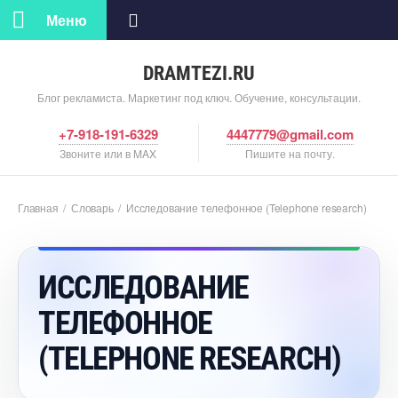
Меню
DRAMTEZI.RU
Блог рекламиста. Маркетинг под ключ. Обучение, консультации.
+7-918-191-6329
4447779@gmail.com
Звоните или в MAX
Пишите на почту.
Главная
/
Словарь
/
Исследование телефонное (Telephone research)
ИССЛЕДОВАНИЕ
ТЕЛЕФОННОЕ
(TELEPHONE RESEARCH)