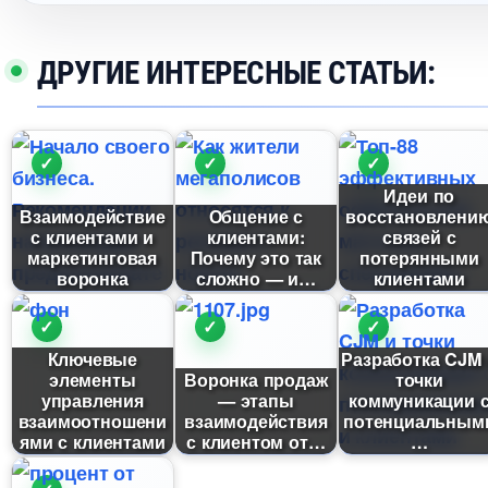
ДРУГИЕ ИНТЕРЕСНЫЕ СТАТЬИ:
Идеи по
заимодействие
Общение с
осстановлени
с клиентами и
клиентами:
связей с
маркетинговая
Почему это так
потерянными
оронка
сложно — и
клиентами
Ключевые
Разработка CJM 
элементы
оронка продаж
точки
управления
— этапы
коммуникации 
заимоотношени
заимодействия
потенциальным
ями с клиентами
с клиентом от