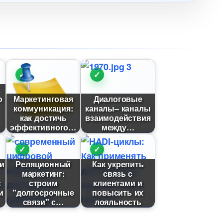
ю
Маркетинговая
Диалоговые
коммуникация:
каналы– каналы
как достичь
заимодействия
эффективного
между
и
Реляционный
Как укрепить
маркетинг:
связь с
с
строим
клиентами и
и
"долгосрочные
повысить их
связи" с
лояльность