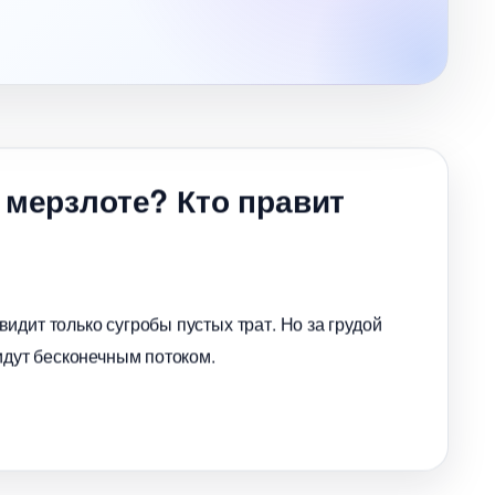
 мерзлоте? Кто правит
идит только сугробы пустых трат. Но за грудой
идут бесконечным потоком.