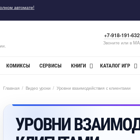
полном автомате!
+7-918-191-63
Звоните или в M
ии.
КОМИКСЫ
СЕРВИСЫ
КНИГИ
КАТАЛОГ ИГР
Главная
/
идео уроки
/
Уровни взаимодействия с клиентами
УРОВНИ ВЗАИМОД