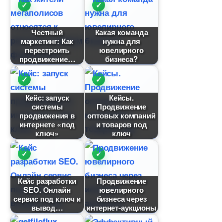
Честный
Какая команда
маркетинг: Как
нужна для
перестроить
ювелирного
продвижение
изнеса?
Кейс: запуск
Кейсы.
системы
Продвижение
продвижения
оптовых компаний
интернете «под
и товаров под
ключ»
ключ
Кейс разработки
Продвижение
SEO. Онлайн
ювелирного
сервис под ключ и
изнеса через
ывод
интернет-аукционы