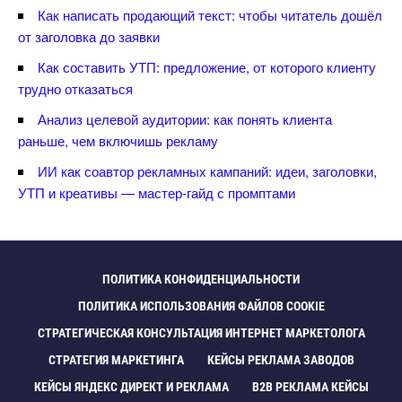
Как написать продающий текст: чтобы читатель дошёл
от заголовка до заявки
Как составить УТП: предложение, от которого клиенту
трудно отказаться
Анализ целевой аудитории: как понять клиента
раньше, чем включишь рекламу
ИИ как соавтор рекламных кампаний: идеи, заголовки,
УТП и креативы — мастер-гайд с промптами
ПОЛИТИКА КОНФИДЕНЦИАЛЬНОСТИ
ПОЛИТИКА ИСПОЛЬЗОВАНИЯ ФАЙЛОВ COOKIE
СТРАТЕГИЧЕСКАЯ КОНСУЛЬТАЦИЯ ИНТЕРНЕТ МАРКЕТОЛОГА
СТРАТЕГИЯ МАРКЕТИНГА
КЕЙСЫ РЕКЛАМА ЗАВОДО
КЕЙСЫ ЯНДЕКС ДИРЕКТ И РЕКЛАМА
B2B РЕКЛАМА КЕЙСЫ