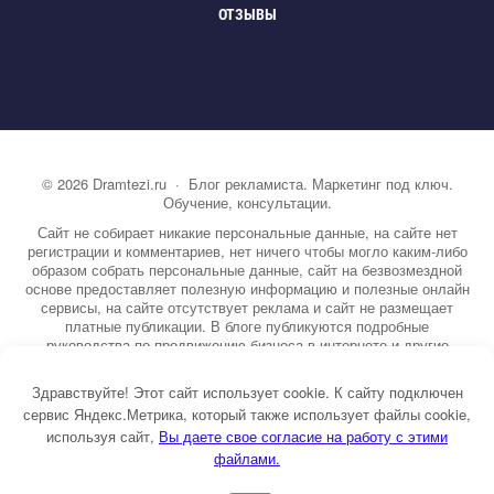
ОТЗЫВЫ
©
2026
Dramtezi.ru
·
Блог рекламиста. Маркетинг под ключ.
Обучение, консультации.
Сайт не собирает никакие персональные данные, на сайте нет
регистрации и комментариев, нет ничего чтобы могло каким-либо
образом собрать персональные данные, сайт на безвозмездной
основе предоставляет полезную информацию и полезные онлайн
сервисы, на сайте отсутствует реклама и сайт не размещает
платные публикации. В блоге публикуются подробные
руководства по продвижению бизнеса в интернете и другие
полезные статьи. Вы можете узнать бесплатно экспертную
информацию о маркетинге, рекламе, копирайтинге и другие темы.
Здравствуйте! Этот сайт использует cookie. К сайту подключен
На сайте опубликовано более 3000 статей.
сервис Яндекс.Метрика, который также использует файлы cookie,
используя сайт,
ы даете свое согласие на работу с этими
Тема от GoodwinPress.ru
файлами.