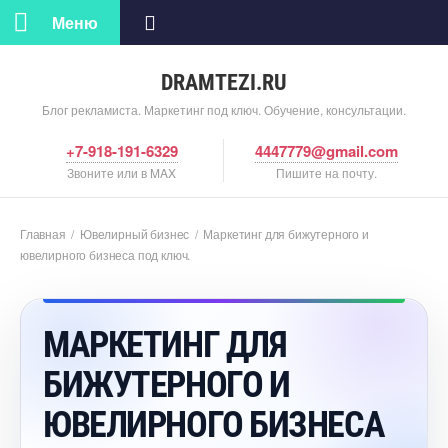
Меню
DRAMTEZI.RU
Блог рекламиста. Маркетинг под ключ. Обучение, консультации.
+7-918-191-6329
4447779@gmail.com
Звоните или в MAX
Пишите на почту.
Главная
/
Ювелирный бизнес
/
Маркетинг для бижутерного и
ювелирного бизнеса под ключ.
МАРКЕТИНГ ДЛЯ
БИЖУТЕРНОГО И
ЮВЕЛИРНОГО БИЗНЕСА