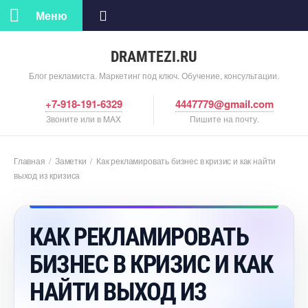
Меню
DRAMTEZI.RU
Блог рекламиста. Маркетинг под ключ. Обучение, консультации.
+7-918-191-6329
4447779@gmail.com
Звоните или в MAX
Пишите на почту.
Главная
/
Заметки
/
Как рекламировать бизнес в кризис и как найти
ыход из кризиса
КАК РЕКЛАМИРОВАТЬ
БИЗНЕС В КРИЗИС И КАК
НАЙТИ ВЫХОД ИЗ