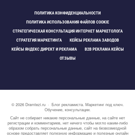
ПОЛИТИКА КОНФИДЕНЦИАЛЬНОСТИ
ПОЛИТИКА ИСПОЛЬЗОВАНИЯ ФАЙЛОВ COOKIE
СТРАТЕГИЧЕСКАЯ КОНСУЛЬТАЦИЯ ИНТЕРНЕТ МАРКЕТОЛОГА
СТРАТЕГИЯ МАРКЕТИНГА
КЕЙСЫ РЕКЛАМА ЗАВОДО
КЕЙСЫ ЯНДЕКС ДИРЕКТ И РЕКЛАМА
B2B РЕКЛАМА КЕЙСЫ
ОТЗЫВЫ
©
2026
Dramtezi.ru
·
Блог рекламиста. Маркетинг под ключ.
Обучение, консультации.
Сайт не собирает никакие персональные данные, на сайте нет
регистрации и комментариев, нет ничего чтобы могло каким-либо
образом собрать персональные данные, сайт на безвозмездной
основе предоставляет полезную информацию и полезные онлайн