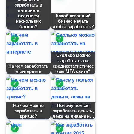
заработать
интернете
едением
Какой сезонный
нескольких
изнес начать
логов?
чтобы заработать?
Сколько можно
заработать на
На чем заработать
среднестатистичес
интернете
ком MFA сайте?
На чем можно
Почему нельзя
заработать
заработать деньги,
кризис?
лежа на диване и