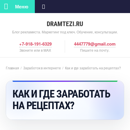
Меню
DRAMTEZI.RU
Блог рекламиста. Маркетинг под ключ. Обучение, консультации.
+7-918-191-6329
4447779@gmail.com
Звоните или в MAX
Пишите на почту.
Главная
/
Заработок в интернете
/
Как и где заработать на рецептах?
КАК И ГДЕ ЗАРАБОТАТЬ
НА РЕЦЕПТАХ?