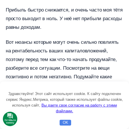
Прибыль быстро снижается, и очень часто моя тётя
просто выходит в ноль. У неё нет прибыли расходы
равны доходам.
от нюансы которые могут очень сильно повлиять
на рентабельность ваших капиталовложений,
поэтому перед тем как что-то начать продумайте,
разберите все ситуации. Посмотрите на вещи
позитивно и потом негативно. Подумайте какие
негативные сценарии могут реализоваться.
Здравствуйте! Этот сайт использует cookie. К сайту подключен
Изучите местный спрос, своих покупателей,
сервис Яндекс.Метрика, который также использует файлы cookie,
используя сайт,
ы даете свое согласие на работу с этими
месторасположение. Составьте примерный план и
файлами.
потом начинайте действовать.
Оставьте
OK
заявку
Главная
Бесплатная консультация
Настройка Директа