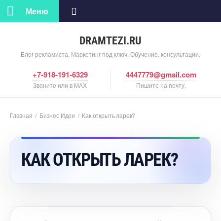
Меню
DRAMTEZI.RU
Блог рекламиста. Маркетинг под ключ. Обучение, консультации.
+7-918-191-6329
4447779@gmail.com
Звоните или в MAX
Пишите на почту.
Главная
/
Бизнес Идеи
/
Как открыть ларек?
КАК ОТКРЫТЬ ЛАРЕК?