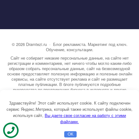
©
2026
Dramtezi.ru
·
Блог рекламиста. Маркетинг под ключ.
Обучение, консультации.
Сайт не собирает никакие персональные данные, на сайте нет
регистрации и комментариев, нет ничего чтобы могло каким-либо
образом собрать персональные данные, сайт на безвозмездной
основе предоставляет полезную информацию и полезные онлайн
сервисы, на сайте отсутствует реклама и сайт не размещает
платные публикации. В блоге публикуются подробные
руководства по продвижению бизнеса в интернете и другие
полезные статьи. Вы можете узнать бесплатно экспертную
информацию о маркетинге, рекламе, копирайтинге и другие темы.
Здравствуйте! Этот сайт использует cookie. К сайту подключен
На сайте опубликовано более 3000 статей.
сервис Яндекс.Метрика, который также использует файлы cookie,
используя сайт,
ы даете свое согласие на работу с этими
Тема от GoodwinPress.ru
файлами.
OK
Главная
Бесплатная консультация
Настройка Директа