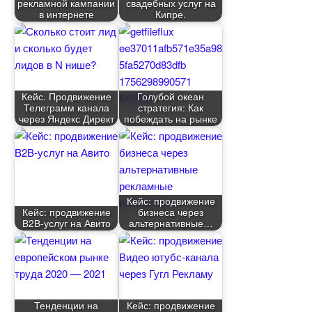
рекламной кампании
свадебных услуг на
интернете
Кипре.
Кейс. Продвижение
Голубой океан
Телеграмм канала
стратегия: Как
через Яндекс Директ
побеждать на рынке
Кейс: продвижение
Кейс: продвижение
изнеса через
B2B-услуг на Авито
альтернативные
Тенденции на
Кейс: продвижение