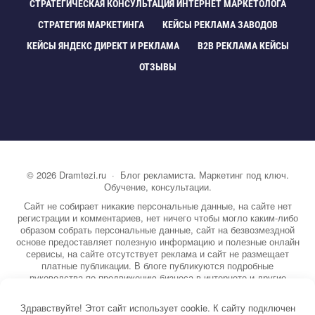
СТРАТЕГИЧЕСКАЯ КОНСУЛЬТАЦИЯ ИНТЕРНЕТ МАРКЕТОЛОГА
СТРАТЕГИЯ МАРКЕТИНГА
КЕЙСЫ РЕКЛАМА ЗАВОДО
КЕЙСЫ ЯНДЕКС ДИРЕКТ И РЕКЛАМА
B2B РЕКЛАМА КЕЙСЫ
ОТЗЫВЫ
©
2026
Dramtezi.ru
·
Блог рекламиста. Маркетинг под ключ.
Обучение, консультации.
Сайт не собирает никакие персональные данные, на сайте нет
регистрации и комментариев, нет ничего чтобы могло каким-либо
образом собрать персональные данные, сайт на безвозмездной
основе предоставляет полезную информацию и полезные онлайн
сервисы, на сайте отсутствует реклама и сайт не размещает
платные публикации. В блоге публикуются подробные
руководства по продвижению бизнеса в интернете и другие
полезные статьи. Вы можете узнать бесплатно экспертную
информацию о маркетинге, рекламе, копирайтинге и другие темы.
Здравствуйте! Этот сайт использует cookie. К сайту подключен
На сайте опубликовано более 3000 статей.