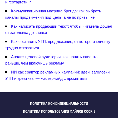
и геотаргетин
Коммуникационная матрица бренда: как выбрать
каналы продвижения под цель, а не по привычке
Как написать продающий текст: чтобы читатель дошёл
от заголовка до заявки
Как составить УТП: предложение, от которого клиенту
трудно отказаться
Анализ целевой аудитории: как понять клиента
раньше, чем включишь рекламу
ИИ как соавтор рекламных кампаний: идеи, заголовки,
УТП и креативы — мастер-гайд с промптами
ПОЛИТИКА КОНФИДЕНЦИАЛЬНОСТИ
ПОЛИТИКА ИСПОЛЬЗОВАНИЯ ФАЙЛОВ COOKIE