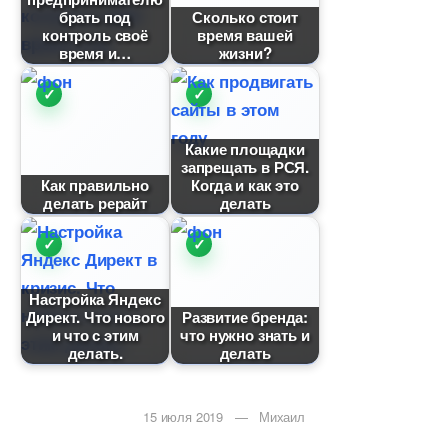
рать под
Сколько стоит
контроль своё
ремя вашей
ремя и
жизни?
Какие площадки
запрещать в РСЯ.
Как правильно
Когда и как это
делать рерайт
делать
Настройка Яндекс
Директ. Что нового
Развитие бренда:
и что с этим
что нужно знать и
делать.
делать
15 июля 2019 — Михаил