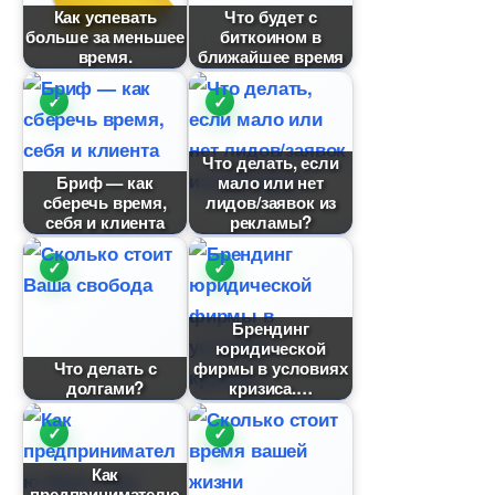
Как успевать
Что будет с
ольше за меньшее
иткоином
ремя.
лижайшее время
Что делать, если
Бриф — как
мало или нет
сберечь время,
лидов/заявок из
себя и клиента
рекламы?
Брендин
юридической
Что делать с
фирмы в условиях
долгами?
кризиса.
Как
предпринимателю