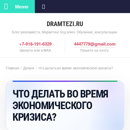
Меню
DRAMTEZI.RU
Блог рекламиста. Маркетинг под ключ. Обучение, консультации.
+7-918-191-6329
4447779@gmail.com
Звоните или в MAX
Пишите на почту.
Главная
/
Деньги
/
Что делать во время экономического кризиса?
ЧТО ДЕЛАТЬ ВО ВРЕМЯ
ЭКОНОМИЧЕСКОГО
КРИЗИСА?