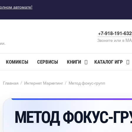
полном автомате!
+7-918-191-63
Звоните или в M
ии.
КОМИКСЫ
СЕРВИСЫ
КНИГИ
КАТАЛОГ ИГР
Главная
/
Интернет Маркетин
/
Метод фокус-групп
МЕТОД ФОКУС-ГР