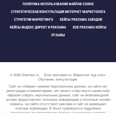
ПОЛИТИКА ИСПОЛЬЗОВАНИЯ ФАЙЛОВ COOKIE
СТРАТЕГИЧЕСКАЯ КОНСУЛЬТАЦИЯ ИНТЕРНЕТ МАРКЕТОЛОГА
СТРАТЕГИЯ МАРКЕТИНГА
КЕЙСЫ РЕКЛАМА ЗАВОДО
КЕЙСЫ ЯНДЕКС ДИРЕКТ И РЕКЛАМА
B2B РЕКЛАМА КЕЙСЫ
ОТЗЫВЫ
©
2026
Dramtezi.ru
·
Блог рекламиста. Маркетинг под ключ.
Обучение, консультации.
Сайт не собирает никакие персональные данные, на сайте нет
регистрации и комментариев, нет ничего чтобы могло каким-либо
образом собрать персональные данные, сайт на безвозмездной
основе предоставляет полезную информацию и полезные онлайн
сервисы, на сайте отсутствует реклама и сайт не размещает
платные публикации. В блоге публикуются подробные
руководства по продвижению бизнеса в интернете и другие