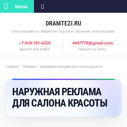
Меню
DRAMTEZI.RU
Блог рекламиста. Маркетинг под ключ. Обучение, консультации.
+7-918-191-6329
4447779@gmail.com
Звоните или в MAX
Пишите на почту.
Главная
/
Реклама
/
Наружная реклама для салона красоты
НАРУЖНАЯ РЕКЛАМА
ДЛЯ САЛОНА КРАСОТЫ