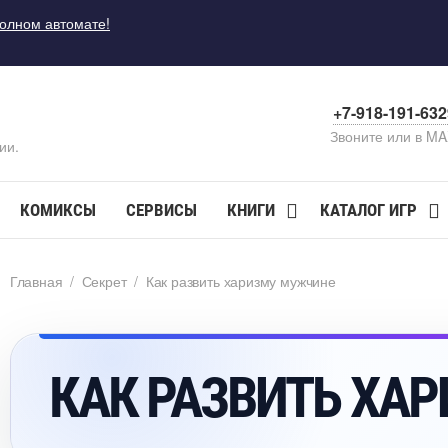
полном автомате!
+7-918-191-63
Звоните или в M
ии.
КОМИКСЫ
СЕРВИСЫ
КНИГИ
КАТАЛОГ ИГР
Главная
/
Секрет
/
Как развить харизму мужчине
КАК РАЗВИТЬ ХА