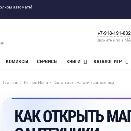
полном автомате!
+7-918-191-63
Звоните или в M
ии.
КОМИКСЫ
СЕРВИСЫ
КНИГИ
КАТАЛОГ ИГР
Главная
/
Бизнес Идеи
/
Как открыть магазин сантехники
КАК ОТКРЫТЬ МА