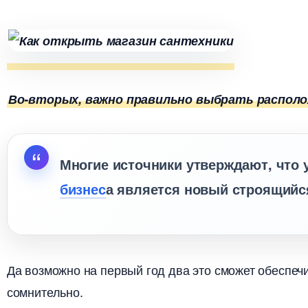
о-вторых, важно правильно выбрать располо
Многие источники утверждают, что
изнес
а является новый строящийс
Да возможно на первый год два это сможет обеспечит
сомнительно.