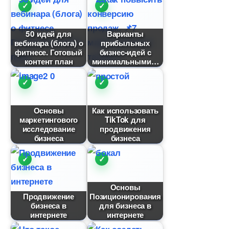
50 идей для
арианты
ебинара (блога) о
прибыльных
фитнесе. Готовый
изнес-идей с
контент план
минимальными
Основы
Как использовать
маркетингового
TikTok для
исследование
продвижения
изнеса
изнеса
Основы
Продвижение
Позиционирования
изнеса
для бизнеса
интернете
интернете