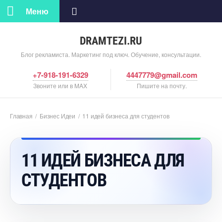
Меню
DRAMTEZI.RU
Блог рекламиста. Маркетинг под ключ. Обучение, консультации.
+7-918-191-6329
4447779@gmail.com
Звоните или в MAX
Пишите на почту.
Главная
/
Бизнес Идеи
/
11 идей бизнеса для студенто
11 ИДЕЙ БИЗНЕСА ДЛЯ
СТУДЕНТО