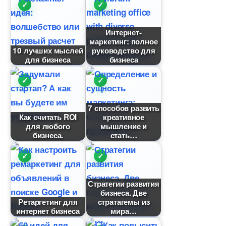
Интернет-
маркетинг: полное
10 лучших мыслей
руководство для
для бизнеса
изнеса
7 способов развить
Как считать ROI
креативное
для любого
мышление и
изнеса.
стать
Стратегии развития
изнеса. Две
Ретаргетинг для
стратагемы из
интернет бизнеса
мира