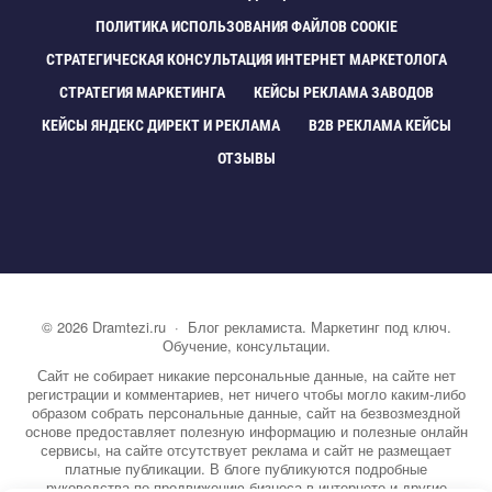
ПОЛИТИКА ИСПОЛЬЗОВАНИЯ ФАЙЛОВ COOKIE
СТРАТЕГИЧЕСКАЯ КОНСУЛЬТАЦИЯ ИНТЕРНЕТ МАРКЕТОЛОГА
СТРАТЕГИЯ МАРКЕТИНГА
КЕЙСЫ РЕКЛАМА ЗАВОДО
КЕЙСЫ ЯНДЕКС ДИРЕКТ И РЕКЛАМА
B2B РЕКЛАМА КЕЙСЫ
ОТЗЫВЫ
©
2026
Dramtezi.ru
·
Блог рекламиста. Маркетинг под ключ.
Обучение, консультации.
Сайт не собирает никакие персональные данные, на сайте нет
регистрации и комментариев, нет ничего чтобы могло каким-либо
образом собрать персональные данные, сайт на безвозмездной
основе предоставляет полезную информацию и полезные онлайн
сервисы, на сайте отсутствует реклама и сайт не размещает
платные публикации. В блоге публикуются подробные
руководства по продвижению бизнеса в интернете и другие