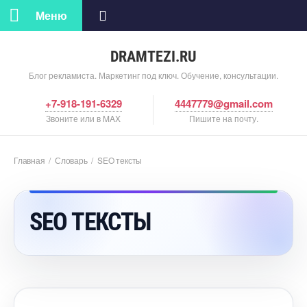
Меню
DRAMTEZI.RU
Блог рекламиста. Маркетинг под ключ. Обучение, консультации.
+7-918-191-6329
4447779@gmail.com
Звоните или в MAX
Пишите на почту.
Главная
/
Словарь
/
SEO тексты
SEO ТЕКСТЫ