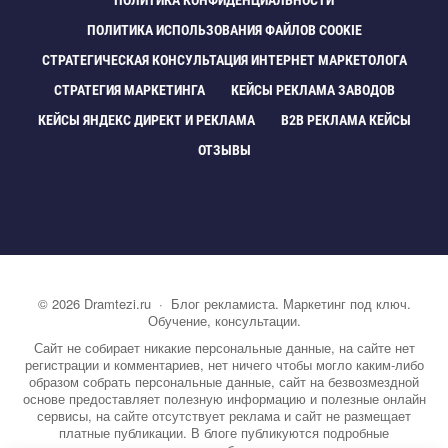
ПОЛИТИКА КОНФИДЕНЦИАЛЬНОСТИ
ПОЛИТИКА ИСПОЛЬЗОВАНИЯ ФАЙЛОВ COOKIE
СТРАТЕГИЧЕСКАЯ КОНСУЛЬТАЦИЯ ИНТЕРНЕТ МАРКЕТОЛОГА
СТРАТЕГИЯ МАРКЕТИНГА
КЕЙСЫ РЕКЛАМА ЗАВОДО
КЕЙСЫ ЯНДЕКС ДИРЕКТ И РЕКЛАМА
B2B РЕКЛАМА КЕЙСЫ
ОТЗЫВЫ
©
2026
Dramtezi.ru
·
Блог рекламиста. Маркетинг под ключ.
Обучение, консультации.
Сайт не собирает никакие персональные данные, на сайте нет
регистрации и комментариев, нет ничего чтобы могло каким-либо
образом собрать персональные данные, сайт на безвозмездной
основе предоставляет полезную информацию и полезные онлайн
сервисы, на сайте отсутствует реклама и сайт не размещает
платные публикации. В блоге публикуются подробные