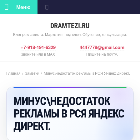
Меню
DRAMTEZI.RU
Блог рекламиста. Маркетинг под ключ. Обучение, консультации.
+7-918-191-6329
4447779@gmail.com
Звоните или в MAX
Пишите на почту.
Главная
/
Заметки
/
Минус\недостаток рекламы в РСЯ Яндекс директ.
МИНУС\НЕДОСТАТОК
РЕКЛАМЫ В РСЯ ЯНДЕКС
ДИРЕКТ.