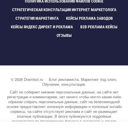
ПОЛИТИКА ИСПОЛЬЗОВАНИЯ ФАЙЛОВ COOKIE
СТРАТЕГИЧЕСКАЯ КОНСУЛЬТАЦИЯ ИНТЕРНЕТ МАРКЕТОЛОГА
СТРАТЕГИЯ МАРКЕТИНГА
КЕЙСЫ РЕКЛАМА ЗАВОДО
КЕЙСЫ ЯНДЕКС ДИРЕКТ И РЕКЛАМА
B2B РЕКЛАМА КЕЙСЫ
ОТЗЫВЫ
©
2026
Dramtezi.ru
·
Блог рекламиста. Маркетинг под ключ.
Обучение, консультации.
Сайт не собирает никакие персональные данные, на сайте нет
регистрации и комментариев, нет ничего чтобы могло каким-либо
образом собрать персональные данные, сайт на безвозмездной
основе предоставляет полезную информацию и полезные онлайн
сервисы, на сайте отсутствует реклама и сайт не размещает
платные публикации. В блоге публикуются подробные
руководства по продвижению бизнеса в интернете и другие
полезные статьи. Вы можете узнать бесплатно экспертную