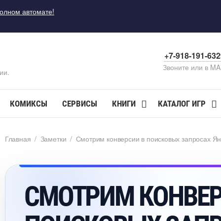
полном автомате!
+7-918-191-63
Звоните или в M
ии.
КОМИКСЫ
СЕРВИСЫ
КНИГИ
КАТАЛОГ ИГР
Главная
/
Заметки
/
Смотрим конверсии в поисковых запросах Ян
СМОТРИМ КОНВ